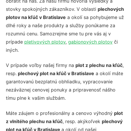
obrátiť na nás. Za našu firmu hovoria výsledky a
stovky spokojných zákazníkov. V oblasti
plechových
plotov na kľúč v Bratislave
a okolí sa pohybujeme už
dlhé roky a naše produkty a služby ponúkame za
rozumnú cenu. Samozrejme sme tu pre vás aj v
prípade
pletivových plotov
,
gabionových plotov
či
iných.
V prípade voľby našej firmy na
plot z plechu na kľúč
,
resp.
plechový plot na kľúč v Bratislave
a okolí máte
garantovanú bezplatnú obhliadku, vypracovanie
nezáväznej cenovej ponuky a pripravenosť nášho
tímu plne k vašim službám.
Máte záujem o profesionálny a cenovo výhodný
plot
z vlnitého plechu na kľúč
, resp. akýkoľvek
plechový
plot na kľúč v Bratislave
a okolí od našej