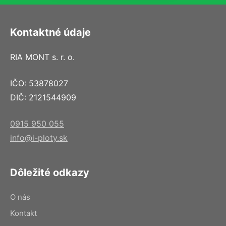
Kontaktné údaje
RIA MONT s. r. o.
IČO: 53878027
DIČ: 2121544909
0915 950 055
info@i-ploty.sk
Dôležité odkazy
O nás
Kontakt