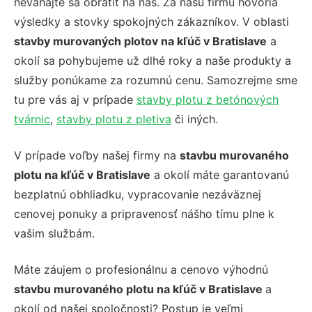
neváhajte sa obrátiť na nás. Za našu firmu hovoria
výsledky a stovky spokojných zákazníkov. V oblasti
stavby murovaných plotov na kľúč v Bratislave
a
okolí sa pohybujeme už dlhé roky a naše produkty a
služby ponúkame za rozumnú cenu. Samozrejme sme
tu pre vás aj v prípade
stavby plotu z betónových
tvárnic
,
stavby plotu z pletiva
či iných.
V prípade voľby našej firmy na
stavbu murovaného
plotu na kľúč v Bratislave
a okolí máte garantovanú
bezplatnú obhliadku, vypracovanie nezáväznej
cenovej ponuky a pripravenosť nášho tímu plne k
vašim službám.
Máte záujem o profesionálnu a cenovo výhodnú
stavbu murovaného plotu na kľúč v Bratislave
a
okolí od našej spoločnosti? Postup je veľmi