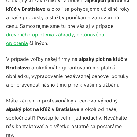
spokojných zákazníkov. V oblasti
alpských plotov na
kľúč v Bratislave
a okolí sa pohybujeme už dlhé roky
a naše produkty a služby ponúkame za rozumnú
cenu. Samozrejme sme tu pre vás aj v prípade
dreveného oplotenia záhrady
,
betónového
oplotenia
či iných.
V prípade voľby našej firmy na
alpský plot na kľúč v
Bratislave
a okolí máte garantovanú bezplatnú
obhliadku, vypracovanie nezáväznej cenovej ponuky
a pripravenosť nášho tímu plne k vašim službám.
Máte záujem o profesionálny a cenovo výhodný
alpský plot na kľúč v Bratislave
a okolí od našej
spoločnosti? Postup je veľmi jednoduchý. Neváhajte
nás kontaktovať a o všetko ostatné sa postaráme
my.