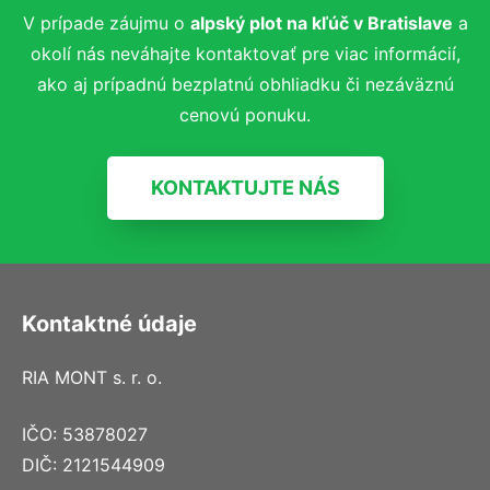
V prípade záujmu o
alpský plot
na kľúč
v Bratislave
a
okolí nás neváhajte kontaktovať pre viac informácií,
ako aj prípadnú bezplatnú obhliadku či nezáväznú
cenovú ponuku.
KONTAKTUJTE NÁS
Kontaktné údaje
RIA MONT s. r. o.
IČO: 53878027
DIČ: 2121544909