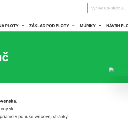
Search
for:
NA PLOTY
ZÁKLAD POD PLOTY
MÚRIKY
NÁVRH PL
úč
ovenska
.
rany.sk.
 priamo v ponuke webovej stránky.