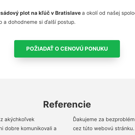
isádový plot na kľúč v Bratislave
a okolí od našej spol
lo a dohodneme si ďalší postup.
POŽIADAŤ O CENOVÚ PONUKU
Referencie
ez akýchkoľvek
Ďakujeme za bezproblémo
mi dobre komunikovali a
cez túto webovú stránku. 