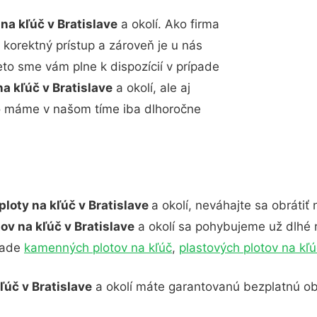
na kľúč v Bratislave
a okolí. Ako firma
 korektný prístup a zároveň je u nás
to sme vám plne k dispozícií v prípade
na kľúč v Bratislave
a okolí, ale aj
o máme v našom tíme iba dlhoročne
ploty na kľúč v Bratislave
a okolí, neváhajte sa obrátiť
ov na kľúč v Bratislave
a okolí sa pohybujeme už dlhé 
pade
kamenných plotov na kľúč
,
plastových plotov na kľú
ľúč v Bratislave
a okolí máte garantovanú bezplatnú ob