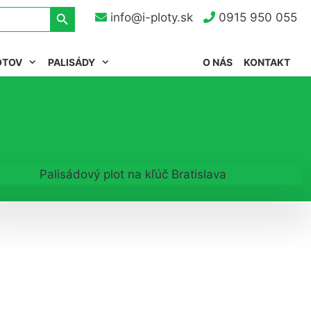
Search Button
info@i-ploty.sk
0915 950 055
OTOV
PALISÁDY
O NÁS
KONTAKT