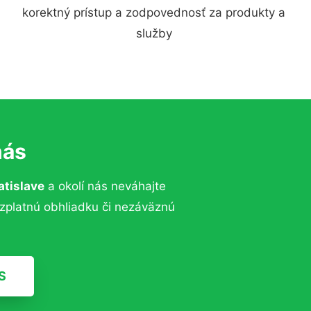
korektný prístup a zodpovednosť za produkty a
služby
nás
atislave
a okolí nás neváhajte
ezplatnú obhliadku či nezáväznú
S