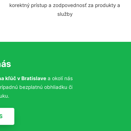
korektný prístup a zodpovednosť za produkty a
služby
nás
na kľúč
v Bratislave
a okolí nás
prípadnú bezplatnú obhliadku či
uku.
S