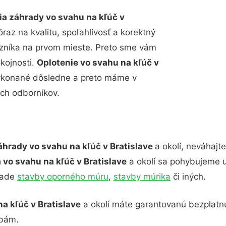
ia záhrady vo svahu na kľúč v
az na kvalitu, spoľahlivosť a korektný
azníka na prvom mieste. Preto sme vám
okojnosti.
Oplotenie vo svahu na kľúč v
 vykonané dôsledne a preto máme v
ch odborníkov.
áhrady vo svahu na kľúč v Bratislave
a okolí, neváhajt
 vo svahu na kľúč v Bratislave
a okolí sa pohybujeme u
pade
stavby oporného múru
,
stavby múrika
či iných.
na kľúč v Bratislave
a okolí máte garantovanú bezplatn
žbám.