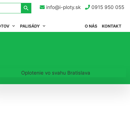
Search Button
info@i-ploty.sk
0915 950 055
OTOV
PALISÁDY
O NÁS
KONTAKT