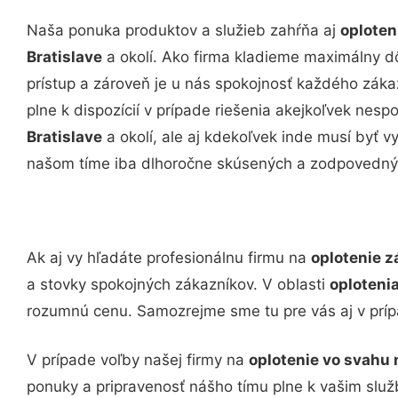
Naša ponuka produktov a služieb zahŕňa aj
oploten
Bratislave
a okolí. Ako firma kladieme maximálny dôr
prístup a zároveň je u nás spokojnosť každého zák
plne k dispozícií v prípade riešenia akejkoľvek nesp
Bratislave
a okolí, ale aj kdekoľvek inde musí byť
našom tíme iba dlhoročne skúsených a zodpovedný
Ak aj vy hľadáte profesionálnu firmu na
oplotenie z
a stovky spokojných zákazníkov. V oblasti
oplotenia
rozumnú cenu. Samozrejme sme tu pre vás aj v prí
V prípade voľby našej firmy na
oplotenie vo svahu 
ponuky a pripravenosť nášho tímu plne k vašim slu