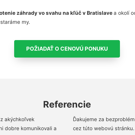
otenie záhrady vo svahu na kľúč v Bratislave
a okolí 
ostaráme my.
POŽIADAŤ O CENOVÚ PONUKU
Referencie
ez akýchkoľvek
Ďakujeme za bezproblémo
mi dobre komunikovali a
cez túto webovú stránku. 