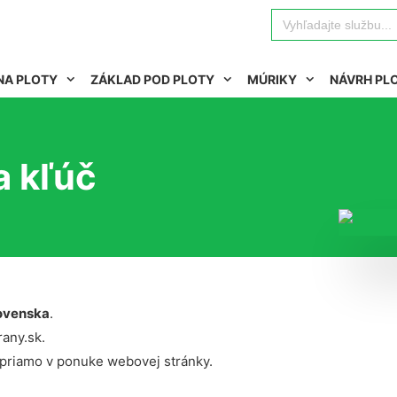
Search
for:
NA PLOTY
ZÁKLAD POD PLOTY
MÚRIKY
NÁVRH PL
a kľúč
ovenska
.
rany.sk.
 priamo v ponuke webovej stránky.