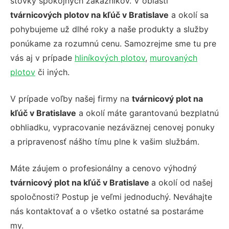
stovky spokojných zákazníkov. V oblasti
tvárnicových plotov na kľúč v Bratislave
a okolí sa
pohybujeme už dlhé roky a naše produkty a služby
ponúkame za rozumnú cenu. Samozrejme sme tu pre
vás aj v prípade
hliníkových plotov
,
murovaných
plotov
či iných.
V prípade voľby našej firmy na
tvárnicový plot na
kľúč v Bratislave
a okolí máte garantovanú bezplatnú
obhliadku, vypracovanie nezáväznej cenovej ponuky
a pripravenosť nášho tímu plne k vašim službám.
Máte záujem o profesionálny a cenovo výhodný
tvárnicový plot na kľúč v Bratislave
a okolí od našej
spoločnosti? Postup je veľmi jednoduchý. Neváhajte
nás kontaktovať a o všetko ostatné sa postaráme
my.