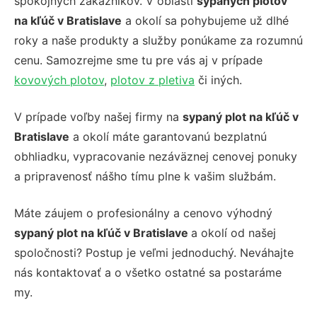
spokojných zákazníkov. V oblasti
sypaných plotov
na kľúč v Bratislave
a okolí sa pohybujeme už dlhé
roky a naše produkty a služby ponúkame za rozumnú
cenu. Samozrejme sme tu pre vás aj v prípade
kovových plotov
,
plotov z pletiva
či iných.
V prípade voľby našej firmy na
sypaný plot na kľúč v
Bratislave
a okolí máte garantovanú bezplatnú
obhliadku, vypracovanie nezáväznej cenovej ponuky
a pripravenosť nášho tímu plne k vašim službám.
Máte záujem o profesionálny a cenovo výhodný
sypaný plot na kľúč v Bratislave
a okolí od našej
spoločnosti? Postup je veľmi jednoduchý. Neváhajte
nás kontaktovať a o všetko ostatné sa postaráme
my.