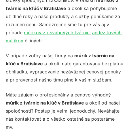
stovky spokojných zákazníkov. V oblasti
múrikov z
tvárnic na kľúč v Bratislave
a okolí sa pohybujeme
už dlhé roky a naše produkty a služby ponúkame za
rozumnú cenu. Samozrejme sme tu pre vás aj v
prípade
múrikov zo svahových tvárnic
,
andezitových
múrikov
či iných.
V prípade voľby našej firmy na
múrik z tvárnic na
kľúč v Bratislave
a okolí máte garantovanú bezplatnú
obhliadku, vypracovanie nezáväznej cenovej ponuky
a pripravenosť nášho tímu plne k vašim službám.
Máte záujem o profesionálny a cenovo výhodný
múrik z tvárnic na kľúč v Bratislave
a okolí od našej
spoločnosti? Postup je veľmi jednoduchý. Neváhajte
nás kontaktovať a o všetko ostatné sa postaráme
my.