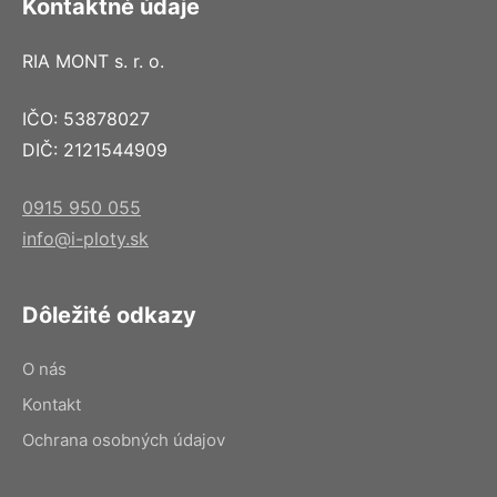
Kontaktné údaje
RIA MONT s. r. o.
IČO: 53878027
DIČ: 2121544909
0915 950 055
info@i-ploty.sk
Dôležité odkazy
O nás
Kontakt
Ochrana osobných údajov