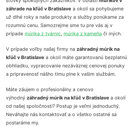
stovky spokojných zákazníkov. V oblasti
múrikov v
záhrade na kľúč v Bratislave
a okolí sa pohybujeme
už dlhé roky a naše produkty a služby ponúkame za
rozumnú cenu. Samozrejme sme tu pre vás aj v
prípade
múrika z tvárnic
,
múrika z kameňa
či iných.
V prípade voľby našej firmy na
záhradný múrik na
kľúč v Bratislave
a okolí máte garantovanú bezplatnú
obhliadku, vypracovanie nezáväznej cenovej ponuky
a pripravenosť nášho tímu plne k vašim službám.
Máte záujem o profesionálny a cenovo
výhodný
záhradný múrik na kľúč v Bratislave
a okolí
od našej spoločnosti? Postup je veľmi jednoduchý.
Neváhajte nás kontaktovať a o všetko ostatné sa
postaráme my.