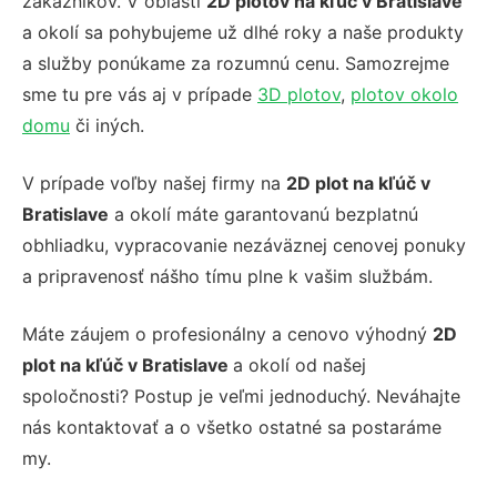
zákazníkov. V oblasti
2D plotov na kľúč v Bratislave
a okolí sa pohybujeme už dlhé roky a naše produkty
a služby ponúkame za rozumnú cenu. Samozrejme
sme tu pre vás aj v prípade
3D plotov
,
plotov okolo
domu
či iných.
V prípade voľby našej firmy na
2D plot na kľúč v
Bratislave
a okolí máte garantovanú bezplatnú
obhliadku, vypracovanie nezáväznej cenovej ponuky
a pripravenosť nášho tímu plne k vašim službám.
Máte záujem o profesionálny a cenovo výhodný
2D
plot na kľúč v Bratislave
a okolí od našej
spoločnosti? Postup je veľmi jednoduchý. Neváhajte
nás kontaktovať a o všetko ostatné sa postaráme
my.