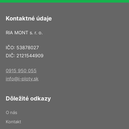
Kontaktné údaje
RIA MONT s. r. o.
IČO: 53878027
DIČ: 2121544909
0915 950 055
info@i-ploty.sk
Dôležité odkazy
O nás
Kontakt