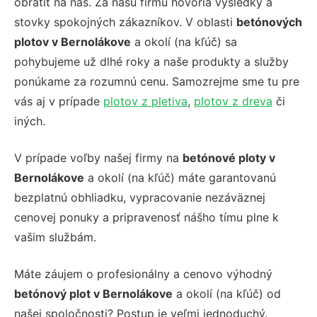
obrátiť na nás. Za našu firmu hovoria výsledky a
stovky spokojných zákazníkov. V oblasti
betónových
plotov v Bernolákove
a okolí (na kľúč)
sa
pohybujeme už dlhé roky a naše produkty a služby
ponúkame za rozumnú cenu. Samozrejme sme tu pre
vás aj v prípade
plotov z pletiva
,
plotov z dreva
či
iných.
V prípade voľby našej firmy na
betónové ploty v
Bernolákove
a okolí (na kľúč)
máte garantovanú
bezplatnú obhliadku, vypracovanie nezáväznej
cenovej ponuky a pripravenosť nášho tímu plne k
vašim službám.
Máte záujem o profesionálny a cenovo výhodný
betónový plot v Bernolákove
a okolí (na kľúč)
od
našej spoločnosti?
Postup je veľmi jednoduchý.