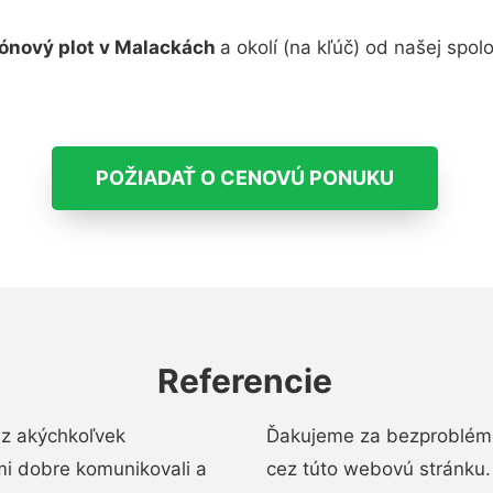
ónový plot v Malackách
a okolí (na kľúč) od našej spo
POŽIADAŤ O CENOVÚ PONUKU
Referencie
ez akýchkoľvek
Ďakujeme za bezproblémo
mi dobre komunikovali a
cez túto webovú stránku. 