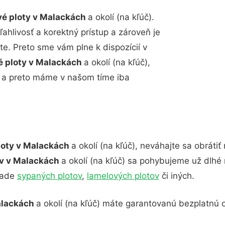
é ploty v Malackách
a okolí (na kľúč).
ahlivosť a korektný prístup a zároveň je
e. Preto sme vám plne k dispozícií v
é ploty v Malackách
a okolí (na kľúč),
e a preto máme v našom tíme iba
loty v Malackách
a okolí (na kľúč), neváhajte sa obráti
ov v Malackách
a okolí (na kľúč) sa pohybujeme už dlh
pade
sypaných plotov
,
lamelových plotov
či iných.
alackách
a okolí (na kľúč) máte garantovanú bezplatnú