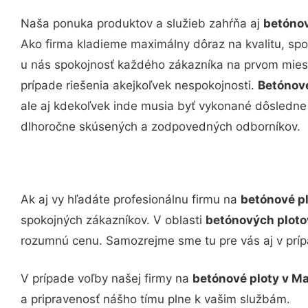
Naša ponuka produktov a služieb zahŕňa aj
betónov
Ako firma kladieme maximálny dôraz na kvalitu, spoľ
u nás spokojnosť každého zákazníka na prvom miest
prípade riešenia akejkoľvek nespokojnosti.
Betónov
ale aj kdekoľvek inde musia byť vykonané dôsledn
dlhoročne skúsených a zodpovedných odborníkov.
Ak aj vy hľadáte profesionálnu firmu na
betónové p
spokojných zákazníkov. V oblasti
betónových plot
rozumnú cenu. Samozrejme sme tu pre vás aj v prí
V prípade voľby našej firmy na
betónové ploty v M
a pripravenosť nášho tímu plne k vašim službám.