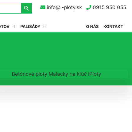
Search Button
info@i-ploty.sk
0915 950 055
OTOV
PALISÁDY
O NÁS
KONTAKT