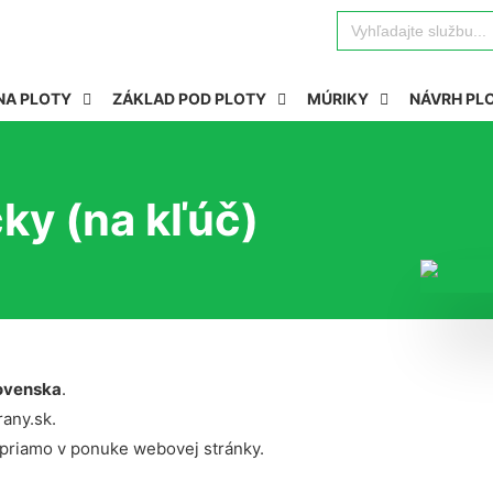
Search
for:
NA PLOTY
ZÁKLAD POD PLOTY
MÚRIKY
NÁVRH PL
ky (na kľúč)
ovenska
.
rany.sk.
 priamo v ponuke webovej stránky.