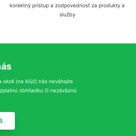
korektný prístup a zodpovednosť za produkty a
služby
nás
a okolí (na kľúč)
nás neváhajte
ezplatnú obhliadku či nezáväznú
S