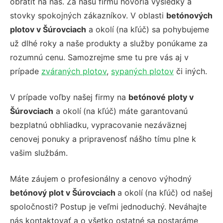
obrátiť na nás. Za našu firmu hovoria výsledky a
stovky spokojných zákazníkov. V oblasti
betónových
plotov v Šúrovciach
a okolí
(na kľúč) sa pohybujeme
už dlhé roky a naše produkty a služby ponúkame za
rozumnú cenu. Samozrejme sme tu pre vás aj v
prípade
zváraných plotov
,
sypaných plotov
či iných.
V prípade voľby našej firmy na
betónové ploty v
Šúrovciach
a okolí
(na kľúč) máte garantovanú
bezplatnú obhliadku, vypracovanie nezáväznej
cenovej ponuky a pripravenosť nášho tímu plne k
vašim službám.
Máte záujem o profesionálny a cenovo výhodný
betónový plot v Šúrovciach
a okolí
(na kľúč) od našej
spoločnosti?
Postup je veľmi jednoduchý. Neváhajte
nás kontaktovať a o všetko ostatné sa postaráme