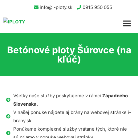
info@i-ploty.sk
0915 950 055
Betónové ploty Šúrovce (na
kľúč)
Všetky naše služby poskytujeme v rámci
Západného
Slovenska
.
V našej ponuke nájdete aj brány na webovej stránke i-
brany.sk.
Ponúkame komplexné služby vrátane tých, ktoré nie
sú priamo v ponuke webovej stránky.