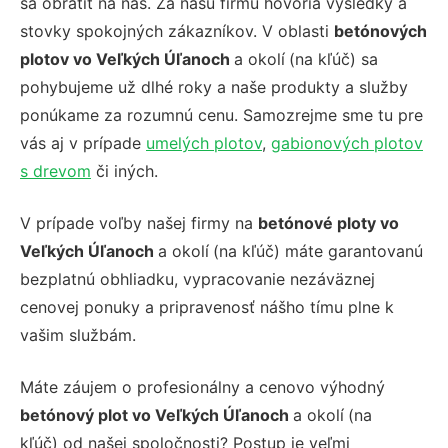
sa obrátiť na nás. Za našu firmu hovoria výsledky a
stovky spokojných zákazníkov. V oblasti
betónových
plotov vo Veľkých Úľanoch
a okolí
(na kľúč) sa
pohybujeme už dlhé roky a naše produkty a služby
ponúkame za rozumnú cenu. Samozrejme sme tu pre
vás aj v prípade
umelých plotov
,
gabionových plotov
s drevom
či iných.
V prípade voľby našej firmy na
betónové ploty vo
Veľkých Úľanoch
a okolí
(na kľúč) máte garantovanú
bezplatnú obhliadku, vypracovanie nezáväznej
cenovej ponuky a pripravenosť nášho tímu plne k
vašim službám.
Máte záujem o profesionálny a cenovo výhodný
betónový plot
vo Veľkých Úľanoch
a okolí
(na
kľúč) od našej spoločnosti?
Postup je veľmi