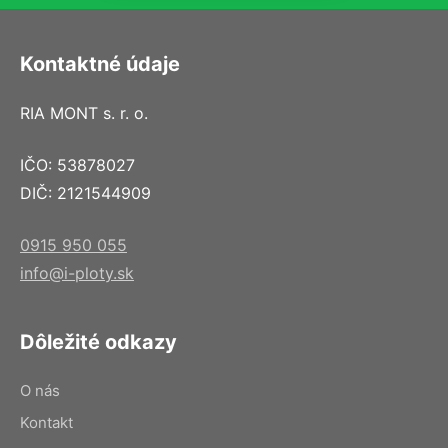
Kontaktné údaje
RIA MONT s. r. o.
IČO: 53878027
DIČ: 2121544909
0915 950 055
info@i-ploty.sk
Dôležité odkazy
O nás
Kontakt