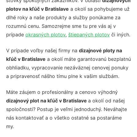
stovky spokojných zákazníkov. V oblasti
dizajnových
plotov na kľúč v Bratislave
a okolí sa pohybujeme už
dlhé roky a naše produkty a služby ponúkame za
rozumnú cenu. Samozrejme sme tu pre vás aj v
prípade
okrasných plotov
,
štiepaných plotov
či iných.
V prípade voľby našej firmy na
dizajnové ploty na
kľúč v Bratislave
a okolí máte garantovanú bezplatnú
obhliadku, vypracovanie nezáväznej cenovej ponuky
a pripravenosť nášho tímu plne k vašim službám.
Máte záujem o profesionálny a cenovo výhodný
dizajnový plot na kľúč v Bratislave
a okolí od našej
spoločnosti? Postup je veľmi jednoduchý. Neváhajte
nás kontaktovať a o všetko ostatné sa postaráme
my.