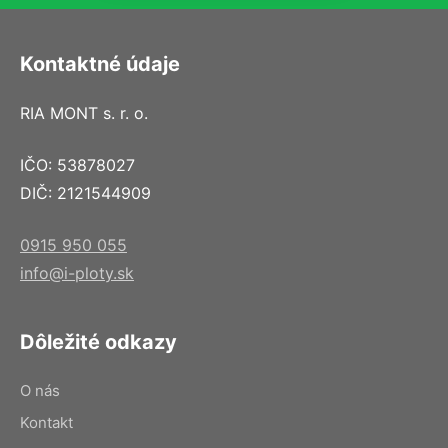
Kontaktné údaje
RIA MONT s. r. o.
IČO: 53878027
DIČ: 2121544909
0915 950 055
info@i-ploty.sk
Dôležité odkazy
O nás
Kontakt