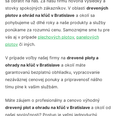
sa obrátiť na nás. Za našu firmu hovoria výsledky a
stovky spokojných zákazníkov. V oblasti
drevených
plotov a ohrád na kľúč v Bratislave
a okolí sa
pohybujeme už dlhé roky a naše produkty a služby
ponúkame za rozumnú cenu. Samozrejme sme tu pre
vás aj v prípade
plechových plotov
,
panelových
plotov
či iných.
V prípade voľby našej firmy na
drevené ploty a
ohrady na kľúč v Bratislave
a okolí máte
garantovanú bezplatnú obhliadku, vypracovanie
nezáväznej cenovej ponuky a pripravenosť nášho
tímu plne k vašim službám.
Máte záujem o profesionálny a cenovo výhodný
drevený plot a ohradu na kľúč v Bratislave
a okolí od
našej spoločnosti? Postup je veľmi jednoduchý.