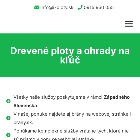
info@i-ploty.sk
0915 950 055
Drevené ploty a ohrady na
kľúč
Všetky naše služby poskytujeme v rámci
Západného
Slovenska
.
V našej ponuke nájdete aj brány na webovej stránke i-
brany.sk.
Ponúkame komplexné služby vrátane tých, ktoré nie
sú priamo v ponuke webovej stránky.