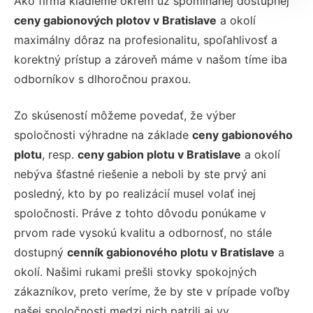
Ako firma kladieme okrem už spomínanej dostupnej
ceny gabionových plotov v Bratislave
a okolí
maximálny dôraz na profesionalitu, spoľahlivosť a
korektný prístup a zároveň máme v našom tíme iba
odborníkov s dlhoročnou praxou.
Zo skúseností môžeme povedať, že výber
spoločnosti výhradne na základe
ceny gabionového
plotu
, resp.
ceny gabion plotu v Bratislave
a okolí
nebýva šťastné riešenie a neboli by ste prvý ani
posledný, kto by po realizácií musel volať inej
spoločnosti. Práve z tohto dôvodu ponúkame v
prvom rade vysokú kvalitu a odbornosť, no stále
dostupný
cenník gabionového plotu v Bratislave
a
okolí. Našimi rukami prešli stovky spokojných
zákazníkov, preto veríme, že by ste v prípade voľby
našej spoločnosti medzi nich patrili aj vy.