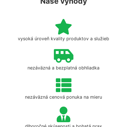
Naše výhody
vysoká úroveň kvality produktov a služieb
nezáväzná a bezplatná obhliadka
nezáväzná cenová ponuka na mieru
dlhoročné skúsenosti a bohatá prax