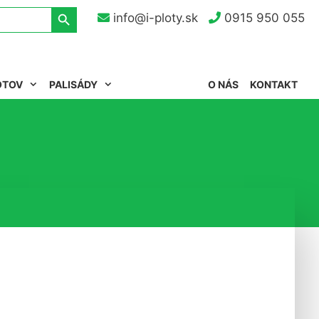
Search Button
info@i-ploty.sk
0915 950 055
OTOV
PALISÁDY
O NÁS
KONTAKT