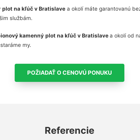
ý
plot na kľúč v Bratislave
a okolí máte garantovanú be
ašim službám.
ionový kamenný
plot na kľúč v Bratislave
a okolí od 
ostaráme my.
POŽIADAŤ O CENOVÚ PONUKU
Referencie