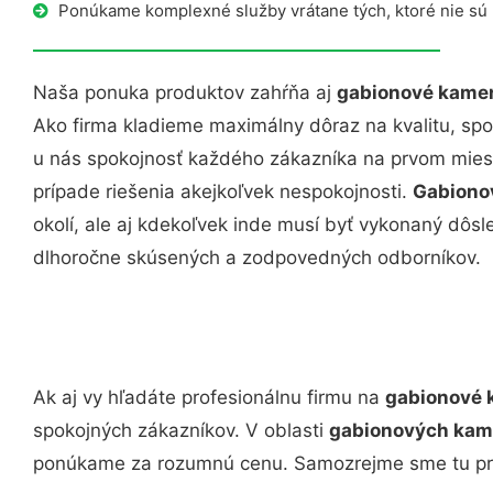
Ponúkame komplexné služby vrátane tých, ktoré nie sú
Naša ponuka produktov zahŕňa aj
gabionové kame
Ako firma kladieme maximálny dôraz na kvalitu, spoľ
u nás spokojnosť každého zákazníka na prvom miest
prípade riešenia akejkoľvek nespokojnosti.
Gabionov
okolí, ale aj kdekoľvek inde musí byť vykonaný dô
dlhoročne skúsených a zodpovedných odborníkov.
Ak aj vy hľadáte profesionálnu firmu na
gabionové
spokojných zákazníkov. V oblasti
gabionových kame
ponúkame za rozumnú cenu. Samozrejme sme tu pre