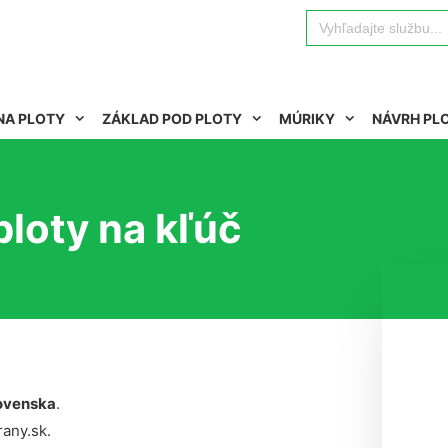
Search
for:
NA PLOTY
ZÁKLAD POD PLOTY
MÚRIKY
NÁVRH PL
loty na kľúč
ovenska
.
rany.sk.