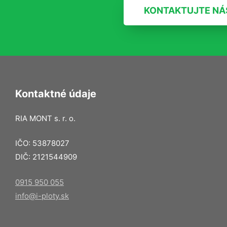
KONTAKTUJTE NÁ
Kontaktné údaje
RIA MONT s. r. o.
IČO: 53878027
DIČ: 2121544909
0915 950 055
info@i-ploty.sk