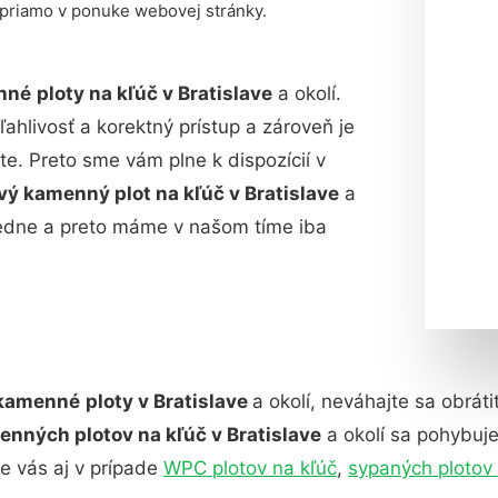
 priamo v ponuke webovej stránky.
nné
ploty na kľúč v Bratislave
a okolí.
ahlivosť a korektný prístup a zároveň je
e. Preto sme vám plne k dispozícií v
ý kamenný plot na kľúč v Bratislave
a
sledne a preto máme v našom tíme iba
 kamenné
ploty
v Bratislave
a okolí, neváhajte sa obrát
nných plotov na kľúč v Bratislave
a okolí sa pohybuj
 vás aj v prípade
WPC plotov na kľúč
,
sypaných plotov 