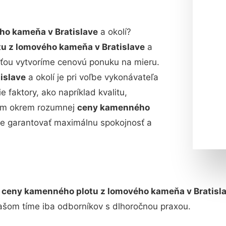
ho kameňa v Bratislave
a okolí?
u z lomového kameňa v Bratislave
a
sťou vytvoríme cenovú ponuku na mieru.
islave
a okolí je pri voľbe vykonávateľa
e faktory, ako napríklad kvalitu,
 vám okrem rozumnej
ceny kamenného
me garantovať maximálnu spokojnosť a
j
ceny kamenného plotu z lomového kameňa v Bratisl
našom tíme iba odborníkov s dlhoročnou praxou.