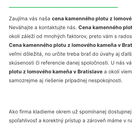
Zaujíma vás naša
cena kamenného plotu z lomové
Neváhajte a kontaktujte nás.
Cena kamenného plot
okolí záleží od mnohých faktorov, preto vám s rado
Cena kamenného plotu z lomového kameňa v Brat
veľmi dôležitá, no určite treba brať do úvahy aj ďalši
skúsenosti či referencie danej spoločnosti. U nás
plotu z lomového kameňa v Bratislave
a okolí vie
samozrejme aj riešenie prípadnej nespokojnosti.
Ako firma kladieme okrem už spomínanej dostupne
spoľahlivosť a korektný prístup a zároveň máme v 