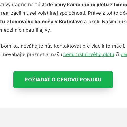
sti výhradne na základe
ceny kamenného plotu z lomov
o realizácií musel volať inej spoločnosti. Práve z tohto
u z lomového kameňa v Bratislave
a okolí. Našimi ruk
edzi nich patrili aj vy.
níka, neváhajte nás kontaktovať pre viac informácií,
i neváhajte prezrieť aj našu
cenu trstinového plotu
či
ce
POŽIADAŤ O CENOVÚ PONUKU