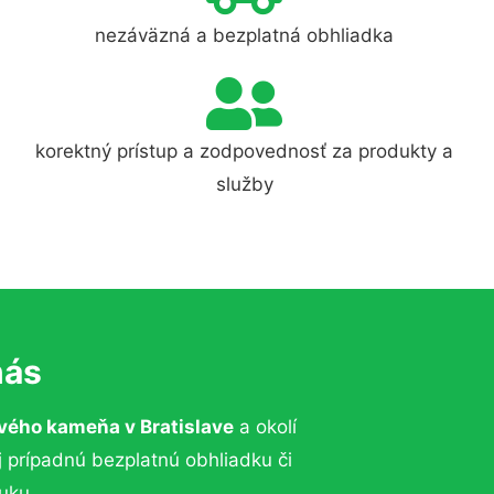
nezáväzná a bezplatná obhliadka
korektný prístup a zodpovednosť za produkty a
služby
nás
vého kameňa v Bratislave
a okolí
j prípadnú bezplatnú obhliadku či
uku.