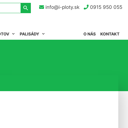
Search Button
info@i-ploty.sk
0915 950 055
OTOV
PALISÁDY
O NÁS
KONTAKT