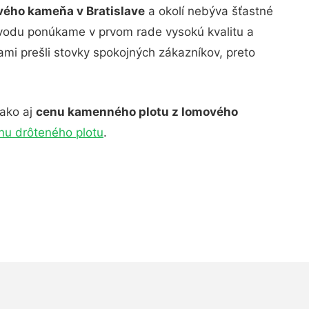
ého kameňa v Bratislave
a okolí nebýva šťastné
 dôvodu ponúkame v prvom rade vysokú kvalitu a
ami prešli stovky spokojných zákazníkov, preto
 ako aj
cenu kamenného plotu z lomového
nu drôteného plotu
.