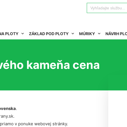
Search
for:
NA PLOTY
ZÁKLAD POD PLOTY
MÚRIKY
NÁVRH PL
vého kameňa cena
ovenska
.
rany.sk.
 priamo v ponuke webovej stránky.