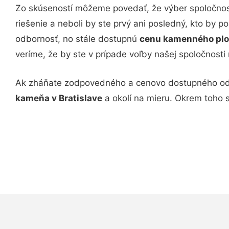
Zo skúseností môžeme povedať, že výber spoločno
riešenie a neboli by ste prvý ani posledný, kto by p
odbornosť, no stále dostupnú
cenu kamenného plot
veríme, že by ste v prípade voľby našej spoločnosti m
Ak zháňate zodpovedného a cenovo dostupného odbor
kameňa v Bratislave
a okolí na mieru. Okrem toho s