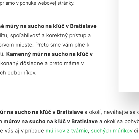
 priamo v ponuke webovej stránky.
 múry na sucho na kľúč v Bratislave
tu, spoľahlivosť a korektný prístup a
prvom mieste. Preto sme vám plne k
ti.
Kamenný múr na sucho na kľúč v
 vykonaný dôsledne a preto máme v
ch odborníkov.
r na sucho na kľúč v Bratislave
a okolí, neváhajte sa 
múrov na sucho na kľúč v Bratislave
a okolí sa pohy
 vás aj v prípade
múrikov z tvárnic
,
suchých múrikov
či