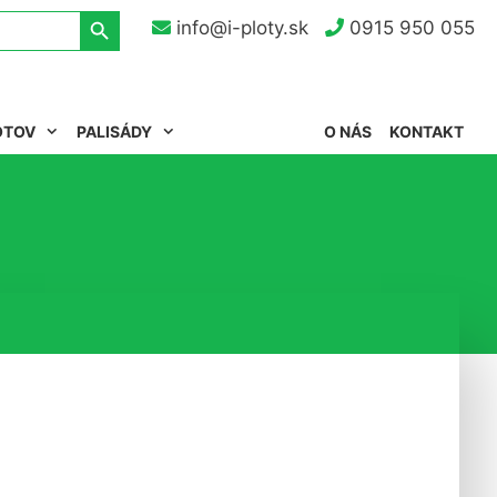
Search Button
info@i-ploty.sk
0915 950 055
OTOV
PALISÁDY
O NÁS
KONTAKT