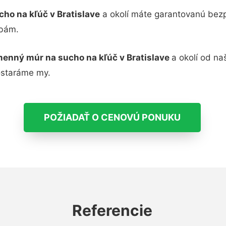
ho na kľúč v Bratislave
a okolí máte garantovanú bezp
žbám.
enný múr na sucho na kľúč v Bratislave
a okolí od na
ostaráme my.
POŽIADAŤ O CENOVÚ PONUKU
Referencie