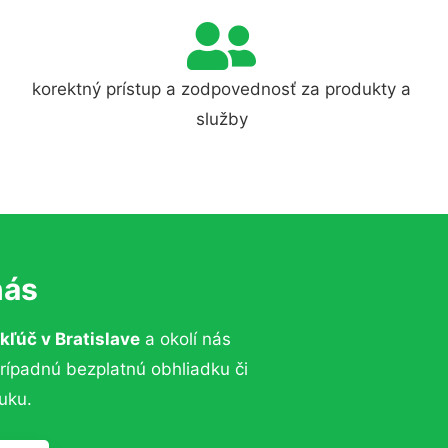
korektný prístup a zodpovednosť za produkty a
služby
nás
kľúč
v Bratislave
a okolí nás
prípadnú bezplatnú obhliadku či
uku.