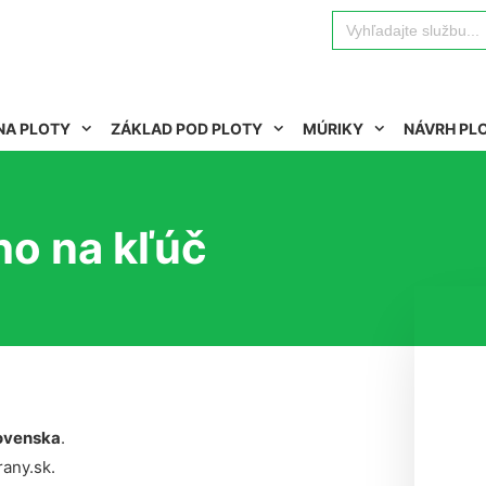
Search
for:
NA PLOTY
ZÁKLAD POD PLOTY
MÚRIKY
NÁVRH PL
o na kľúč
ovenska
.
rany.sk.