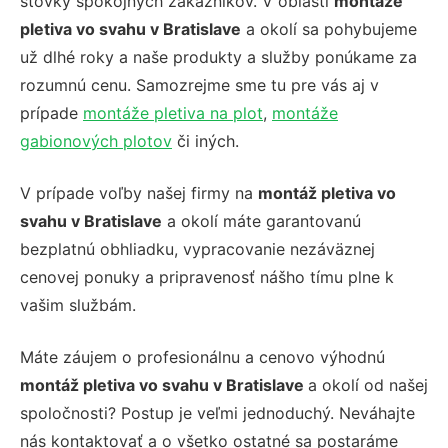
stovky spokojných zákazníkov. V oblasti
montáže
pletiva vo svahu v Bratislave
a okolí sa pohybujeme
už dlhé roky a naše produkty a služby ponúkame za
rozumnú cenu. Samozrejme sme tu pre vás aj v
prípade
montáže pletiva na plot
,
montáže
gabionových plotov
či iných.
V prípade voľby našej firmy na
montáž pletiva vo
svahu v Bratislave
a okolí máte garantovanú
bezplatnú obhliadku, vypracovanie nezáväznej
cenovej ponuky a pripravenosť nášho tímu plne k
vašim službám.
Máte záujem o profesionálnu a cenovo výhodnú
montáž pletiva vo svahu v Bratislave
a okolí od našej
spoločnosti? Postup je veľmi jednoduchý. Neváhajte
nás kontaktovať a o všetko ostatné sa postaráme