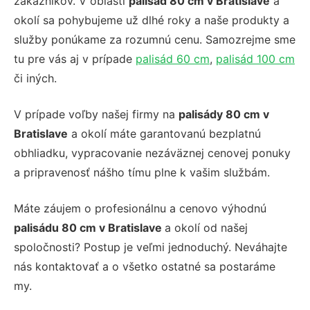
zákazníkov. V oblasti
palisád 80 cm v Bratislave
a
okolí sa pohybujeme už dlhé roky a naše produkty a
služby ponúkame za rozumnú cenu. Samozrejme sme
tu pre vás aj v prípade
palisád 60 cm
,
palisád 100 cm
či iných.
V prípade voľby našej firmy na
palisády 80 cm v
Bratislave
a okolí máte garantovanú bezplatnú
obhliadku, vypracovanie nezáväznej cenovej ponuky
a pripravenosť nášho tímu plne k vašim službám.
Máte záujem o profesionálnu a cenovo výhodnú
palisádu 80 cm v Bratislave
a okolí od našej
spoločnosti? Postup je veľmi jednoduchý. Neváhajte
nás kontaktovať a o všetko ostatné sa postaráme
my.