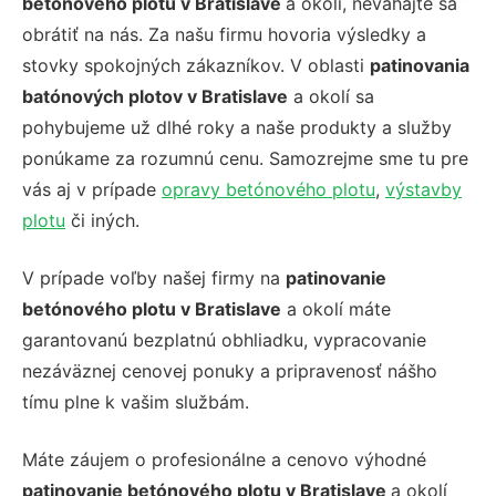
betónového plotu v Bratislave
a okolí, neváhajte sa
obrátiť na nás. Za našu firmu hovoria výsledky a
stovky spokojných zákazníkov. V oblasti
patinovania
batónových plotov v Bratislave
a okolí sa
pohybujeme už dlhé roky a naše produkty a služby
ponúkame za rozumnú cenu. Samozrejme sme tu pre
vás aj v prípade
opravy betónového plotu
,
výstavby
plotu
či iných.
V prípade voľby našej firmy na
patinovanie
betónového plotu v Bratislave
a okolí máte
garantovanú bezplatnú obhliadku, vypracovanie
nezáväznej cenovej ponuky a pripravenosť nášho
tímu plne k vašim službám.
Máte záujem o profesionálne a cenovo výhodné
patinovanie betónového plotu v Bratislave
a okolí