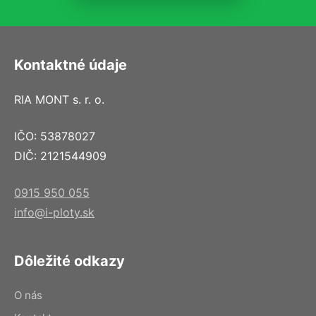
Kontaktné údaje
RIA MONT s. r. o.
IČO: 53878027
DIČ: 2121544909
0915 950 055
info@i-ploty.sk
Dôležité odkazy
O nás