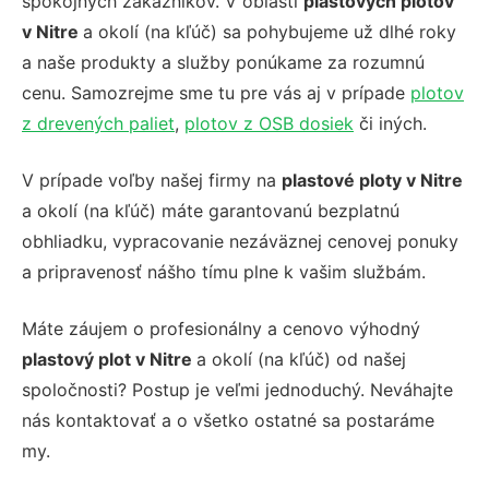
spokojných zákazníkov. V oblasti
plastových plotov
v Nitre
a okolí (
na kľúč)
sa pohybujeme už dlhé roky
a naše produkty a služby ponúkame za rozumnú
cenu. Samozrejme sme tu pre vás aj v prípade
plotov
z drevených paliet
,
plotov z OSB dosiek
či iných.
V prípade voľby našej firmy na
plastové ploty v Nitre
a okolí (
na kľúč)
máte garantovanú bezplatnú
obhliadku, vypracovanie nezáväznej cenovej ponuky
a pripravenosť nášho tímu plne k vašim službám.
Máte záujem o profesionálny a cenovo výhodný
plastový plot v Nitre
a okolí (
na kľúč)
od našej
spoločnosti? Postup je veľmi jednoduchý. Neváhajte
nás kontaktovať a o všetko ostatné sa postaráme
my.