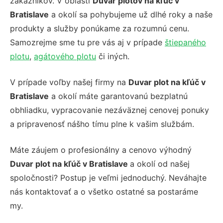
zákazníkov. V oblasti
Duvar plotov na kľúč v
Bratislave
a okolí sa pohybujeme už dlhé roky a naše
produkty a služby ponúkame za rozumnú cenu.
Samozrejme sme tu pre vás aj v prípade
štiepaného
plotu
,
agátového plotu
či iných.
V prípade voľby našej firmy na
Duvar plot na kľúč v
Bratislave
a okolí máte garantovanú bezplatnú
obhliadku, vypracovanie nezáväznej cenovej ponuky
a pripravenosť nášho tímu plne k vašim službám.
Máte záujem o profesionálny a cenovo výhodný
Duvar plot na kľúč v Bratislave
a okolí od našej
spoločnosti? Postup je veľmi jednoduchý. Neváhajte
nás kontaktovať a o všetko ostatné sa postaráme
my.