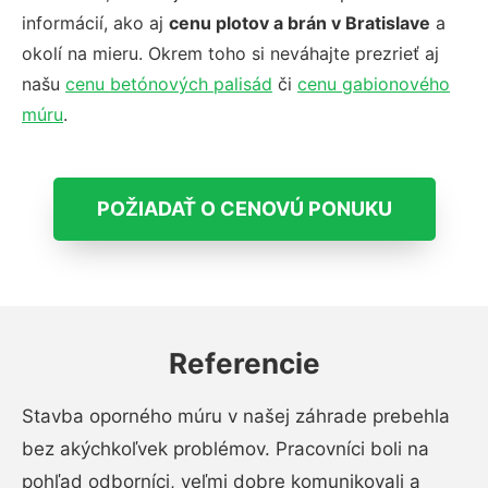
informácií, ako aj
cenu plotov a brán v Bratislave
a
okolí na mieru. Okrem toho si neváhajte prezrieť aj
našu
cenu betónových palisád
či
cenu gabionového
múru
.
POŽIADAŤ O CENOVÚ PONUKU
Referencie
Stavba oporného múru v našej záhrade prebehla
bez akýchkoľvek problémov. Pracovníci boli na
pohľad odborníci, veľmi dobre komunikovali a