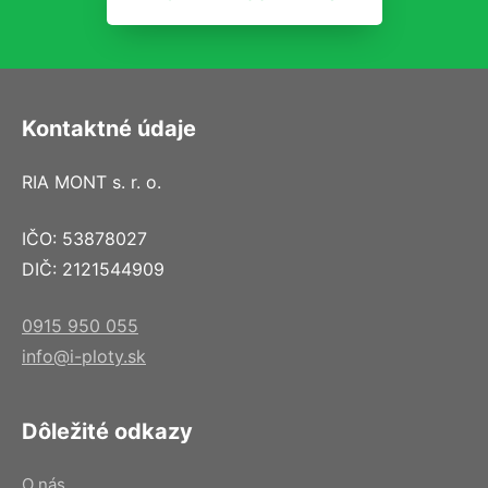
Kontaktné údaje
RIA MONT s. r. o.
IČO: 53878027
DIČ: 2121544909
0915 950 055
info@i-ploty.sk
Dôležité odkazy
O nás