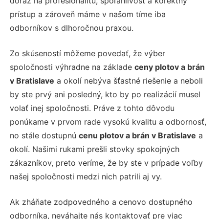
dôraz na profesionalitu, spoľahlivosť a korektný
prístup a zároveň máme v našom tíme iba
odborníkov s dlhoročnou praxou.
Zo skúseností môžeme povedať, že výber
spoločnosti výhradne na základe
ceny plotov a brán
v Bratislave
a okolí nebýva šťastné riešenie a neboli
by ste prvý ani posledný, kto by po realizácií musel
volať inej spoločnosti. Práve z tohto dôvodu
ponúkame v prvom rade vysokú kvalitu a odbornosť,
no stále dostupnú
cenu plotov a brán v Bratislave
a
okolí. Našimi rukami prešli stovky spokojných
zákazníkov, preto veríme, že by ste v prípade voľby
našej spoločnosti medzi nich patrili aj vy.
Ak zháňate zodpovedného a cenovo dostupného
odborníka, neváhajte nás kontaktovať pre viac