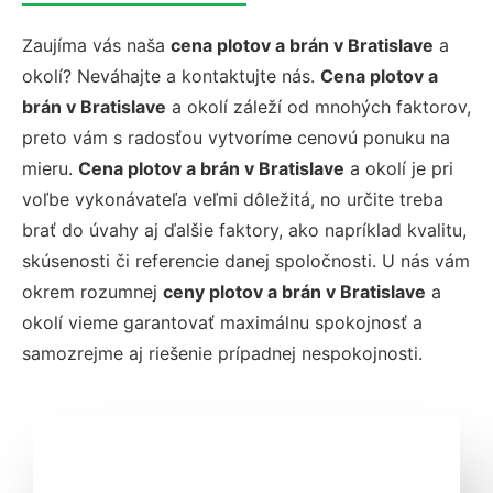
Zaujíma vás naša
cena plotov a brán v Bratislave
a
okolí? Neváhajte a kontaktujte nás.
Cena plotov a
brán v Bratislave
a okolí záleží od mnohých faktorov,
preto vám s radosťou vytvoríme cenovú ponuku na
mieru.
Cena plotov a brán v Bratislave
a okolí je pri
voľbe vykonávateľa veľmi dôležitá, no určite treba
brať do úvahy aj ďalšie faktory, ako napríklad kvalitu,
skúsenosti či referencie danej spoločnosti. U nás vám
okrem rozumnej
ceny plotov a brán v Bratislave
a
okolí vieme garantovať maximálnu spokojnosť a
samozrejme aj riešenie prípadnej nespokojnosti.