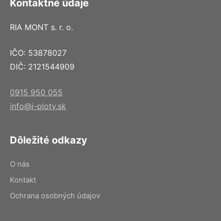
Kontaktné údaje
RIA MONT s. r. o.
IČO: 53878027
DIČ: 2121544909
0915 950 055
info@i-ploty.sk
Dôležité odkazy
O nás
Kontakt
Ochrana osobných údajov