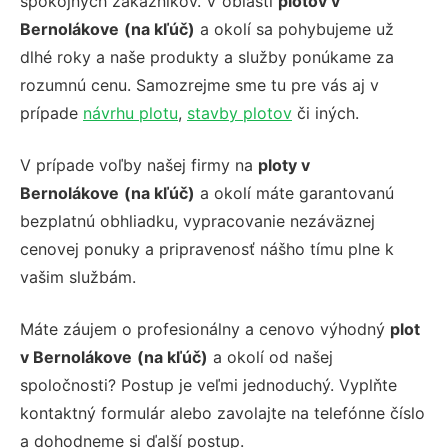
spokojných zákazníkov. V oblasti
plotov v
Bernolákove
(na kľúč)
a okolí
sa pohybujeme už
dlhé roky a naše produkty a služby ponúkame za
rozumnú cenu. Samozrejme sme tu pre vás aj v
prípade
návrhu plotu
,
stavby plotov
či iných.
V prípade voľby našej firmy na
ploty v
Bernolákove
(na kľúč)
a okolí
máte garantovanú
bezplatnú obhliadku, vypracovanie nezáväznej
cenovej ponuky a pripravenosť nášho tímu plne k
vašim službám.
Máte záujem o profesionálny a cenovo výhodný
plot
v Bernolákove
(na kľúč)
a okolí
od našej
spoločnosti? Postup je veľmi jednoduchý. Vyplňte
kontaktný formulár alebo zavolajte na telefónne číslo
a dohodneme si ďalší postup.