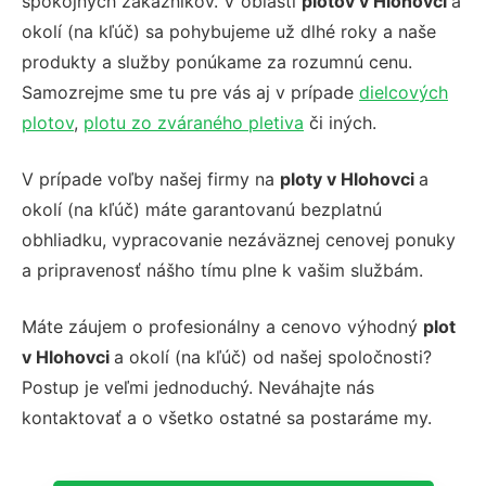
spokojných zákazníkov. V oblasti
plotov v Hlohovci
a
okolí (na kľúč) sa pohybujeme už dlhé roky a naše
produkty a služby ponúkame za rozumnú cenu.
Samozrejme sme tu pre vás aj v prípade
dielcových
plotov
,
plotu zo zváraného pletiva
či iných.
V prípade voľby našej firmy na
ploty v Hlohovci
a
okolí (na kľúč) máte garantovanú bezplatnú
obhliadku, vypracovanie nezáväznej cenovej ponuky
a pripravenosť nášho tímu plne k vašim službám.
Máte záujem o profesionálny a cenovo výhodný
plot
v Hlohovci
a okolí (na kľúč) od našej spoločnosti?
Postup je veľmi jednoduchý. Neváhajte nás
kontaktovať a o všetko ostatné sa postaráme my.