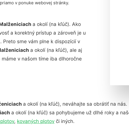
 priamo v ponuke webovej stránky.
 Malženiciach
a okolí (na kľúč). Ako
vosť a korektný prístup a zároveň je u
 Preto sme vám plne k dispozícií v
Malženiciach
a okolí (na kľúč), ale aj
o máme v našom tíme iba dlhoročne
ženiciach
a okolí (na kľúč), neváhajte sa obrátiť na nás
ciach
a okolí (na kľúč) sa pohybujeme už dlhé roky a n
plotov
,
kovaných plotov
či iných.