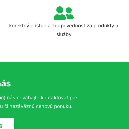
korektný prístup a zodpovednosť za produkty a
služby
nás
úč)
nás neváhajte kontaktovať pre
dku či nezáväznú cenovú ponuku.
S