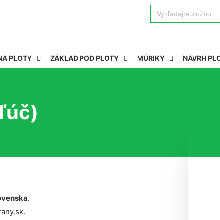
Search
for:
NA PLOTY
ZÁKLAD POD PLOTY
MÚRIKY
NÁVRH PL
ľúč)
ovenska
.
rany.sk.