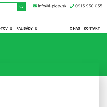
Search Button
info@i-ploty.sk
0915 950 055
OTOV
PALISÁDY
O NÁS
KONTAKT