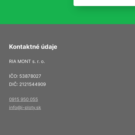
Kontaktné údaje
RIA MONT s. r. o.
IČO: 53878027
DIČ: 2121544909
0915 950 055
info@i-ploty.sk