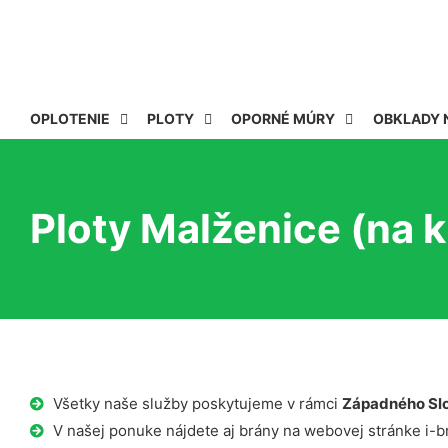
OPLOTENIE
PLOTY
OPORNÉ MÚRY
OBKLADY 
Ploty Malženice (na k
Všetky naše služby poskytujeme v rámci
Západného Sl
V našej ponuke nájdete aj brány na webovej stránke i-b