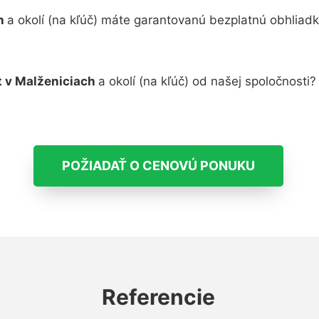
ch
a okolí (na kľúč) máte garantovanú bezplatnú obhliad
t v Malženiciach
a okolí (na kľúč) od našej spoločnosti
POŽIADAŤ O CENOVÚ PONUKU
Referencie