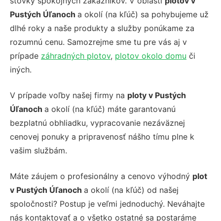
stovky spokojných zákazníkov. V oblasti
plotov v
Pustých Úľanoch
a okolí (na kľúč) sa pohybujeme už
dlhé roky a naše produkty a služby ponúkame za
rozumnú cenu. Samozrejme sme tu pre vás aj v
prípade
záhradných plotov
,
plotov okolo domu
či
iných.
V prípade voľby našej firmy na
ploty v Pustých
Úľanoch
a okolí (na kľúč) máte garantovanú
bezplatnú obhliadku, vypracovanie nezáväznej
cenovej ponuky a pripravenosť nášho tímu plne k
vašim službám.
Máte záujem o profesionálny a cenovo výhodný
plot
v Pustých Úľanoch
a okolí (na kľúč) od našej
spoločnosti? Postup je veľmi jednoduchý. Neváhajte
nás kontaktovať a o všetko ostatné sa postaráme