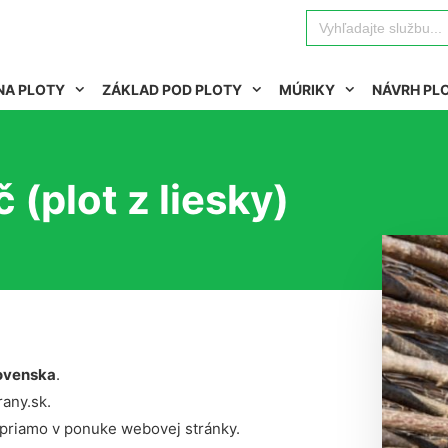
Search
for:
NA PLOTY
ZÁKLAD POD PLOTY
MÚRIKY
NÁVRH PL
 (plot z liesky)
ovenska
.
rany.sk.
 priamo v ponuke webovej stránky.