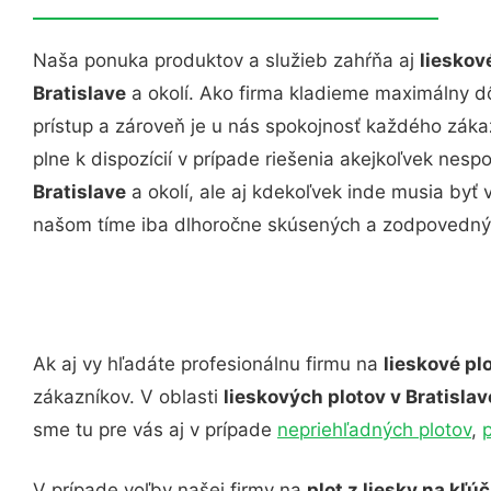
Naša ponuka produktov a služieb zahŕňa aj
lieskov
Bratislave
a okolí. Ako firma kladieme maximálny dôr
prístup a zároveň je u nás spokojnosť každého zák
plne k dispozícií v prípade riešenia akejkoľvek nesp
Bratislave
a okolí, ale aj kdekoľvek inde musia by
našom tíme iba dlhoročne skúsených a zodpovedný
Ak aj vy hľadáte profesionálnu firmu na
lieskové pl
zákazníkov. V oblasti
lieskových plotov v Bratislav
sme tu pre vás aj v prípade
nepriehľadných plotov
,
V prípade voľby našej firmy na
plot z liesky na kľúč