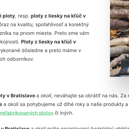
é ploty
, resp.
ploty z liesky na kľúč v
az na kvalitu, spoľahlivosť a korektný
azníka na prvom mieste. Preto sme vám
okojnosti.
Ploty z liesky na kľúč v
ť vykonané dôsledne a preto máme v
ch odborníkov.
oty v Bratislave
a okolí, neváhajte sa obrátiť na nás. Z
e
a okolí sa pohybujeme už dlhé roky a naše produkty
prefabrikovaných plotov
či iných.
 v Bratislave
a okolí máte garantovanú bezplatnú obhli