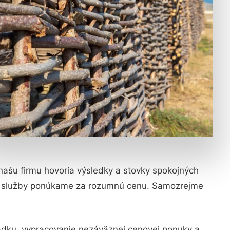
a našu firmu hovoria výsledky a stovky spokojných
 a služby ponúkame za rozumnú cenu. Samozrejme
adku, vypracovanie nezáväznej cenovej ponuky a