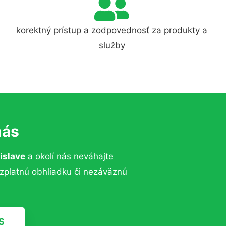
korektný prístup a zodpovednosť za produkty a
služby
nás
islave
a okolí nás neváhajte
ezplatnú obhliadku či nezáväznú
S