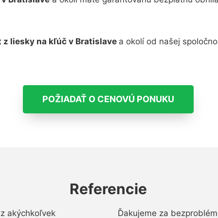
t z liesky na kľúč v Bratislave
a okolí od našej spoločn
POŽIADAŤ O CENOVÚ PONUKU
Referencie
ez akýchkoľvek
Ďakujeme za bezproblémo