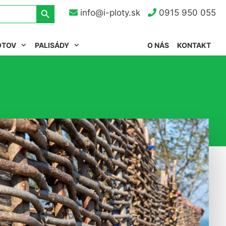
Search Button
info@i-ploty.sk
0915 950 055
OTOV
PALISÁDY
O NÁS
KONTAKT