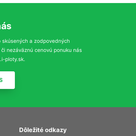
nás
to skúsených a zodpovedných
ií či nezáväznú cenovú ponuku nás
i-ploty.sk.
S
Dôležité odkazy