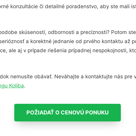
né konzultácie či detailné poradenstvo, aby ste mali i
 podobe skúseností, odbornosti a precíznosti? Potom ste
serióznosť a korektné jednanie od prvého kontaktu až 
e, ale aj v prípade riešenia prípadnej nespokojnosti, kt
dok nemusíte obávať. Neváhajte a kontaktujte nás pre via
ngu Koliba
.
POŽIADAŤ O CENOVÚ PONUKU