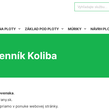
Search
for:
NA PLOTY
ZÁKLAD POD PLOTY
MÚRIKY
NÁVRH PL
enník Koliba
ovenska
.
rany.sk.
 priamo v ponuke webovej stránky.