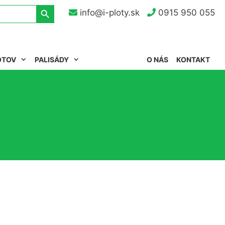
Search Button
info@i-ploty.sk
0915 950 055
OTOV
PALISÁDY
O NÁS
KONTAKT