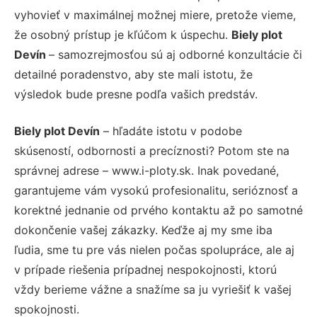
vyhovieť v maximálnej možnej miere, pretože vieme,
že osobný prístup je kľúčom k úspechu.
Biely plot
Devín
– samozrejmosťou sú aj odborné konzultácie či
detailné poradenstvo, aby ste mali istotu, že
výsledok bude presne podľa vašich predstáv.
Biely plot Devín
– hľadáte istotu v podobe
skúseností, odbornosti a precíznosti? Potom ste na
správnej adrese – www.i-ploty.sk. Inak povedané,
garantujeme vám vysokú profesionalitu, serióznosť a
korektné jednanie od prvého kontaktu až po samotné
dokončenie vašej zákazky. Keďže aj my sme iba
ľudia, sme tu pre vás nielen počas spolupráce, ale aj
v prípade riešenia prípadnej nespokojnosti, ktorú
vždy berieme vážne a snažíme sa ju vyriešiť k vašej
spokojnosti.