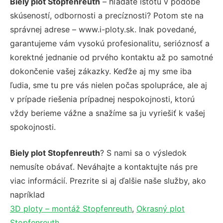
Biely plot Stopfenreuth
– hľadáte istotu v podobe
skúseností, odbornosti a precíznosti? Potom ste na
správnej adrese – www.i-ploty.sk. Inak povedané,
garantujeme vám vysokú profesionalitu, serióznosť a
korektné jednanie od prvého kontaktu až po samotné
dokončenie vašej zákazky. Keďže aj my sme iba
ľudia, sme tu pre vás nielen počas spolupráce, ale aj
v prípade riešenia prípadnej nespokojnosti, ktorú
vždy berieme vážne a snažíme sa ju vyriešiť k vašej
spokojnosti.
Biely plot Stopfenreuth
? S nami sa o výsledok
nemusíte obávať. Neváhajte a kontaktujte nás pre
viac informácií. Prezrite si aj ďalšie naše služby, ako
napríklad
3D ploty – montáž Stopfenreuth
,
Okrasný plot
Stopfenreuth