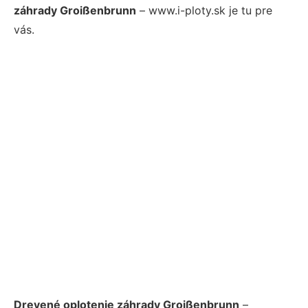
záhrady Groißenbrunn
– www.i-ploty.sk je tu pre
vás.
Drevené oplotenie záhrady Groißenbrunn
–