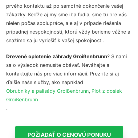
prvého kontaktu až po samotné dokončenie vašej
zákazky. Keďže aj my sme iba ľudia, sme tu pre vás
nielen počas spolupráce, ale aj v prípade riešenia
prípadnej nespokojnosti, ktorú vždy berieme vážne a
snažíme sa ju vyriešiť k vašej spokojnosti.
Drevené oplotenie záhrady Groißenbrunn
? S nami
sa o výsledok nemusíte obávať. Neváhajte a
kontaktujte nás pre viac informácií. Prezrite si aj
ďalšie naše služby, ako napríklad
Obrubníky a palisády Groißenbrunn
,
Plot z dosiek
Groißenbrunn
.
POŽIADAŤ O CENOVÚ PONUKU