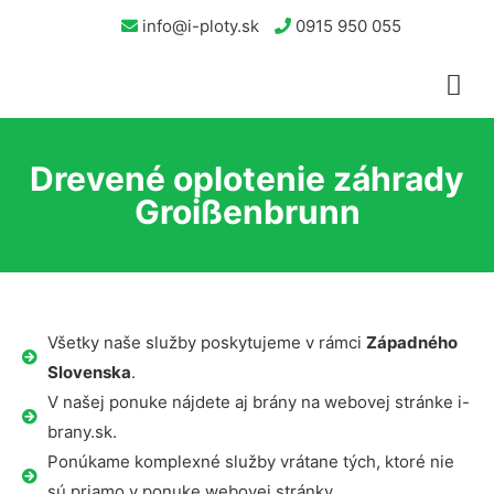
info@i-ploty.sk
0915 950 055
Drevené oplotenie záhrady
Groißenbrunn
Všetky naše služby poskytujeme v rámci
Západného
Slovenska
.
V našej ponuke nájdete aj brány na webovej stránke i-
brany.sk.
Ponúkame komplexné služby vrátane tých, ktoré nie
sú priamo v ponuke webovej stránky.