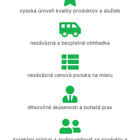
vysoká úroveň kvality produktov a služieb
nezáväzná a bezplatná obhliadka
nezáväzná cenová ponuka na mieru
dlhoročné skúsenosti a bohatá prax
korektný prístup a zodpovednosť za produkty a