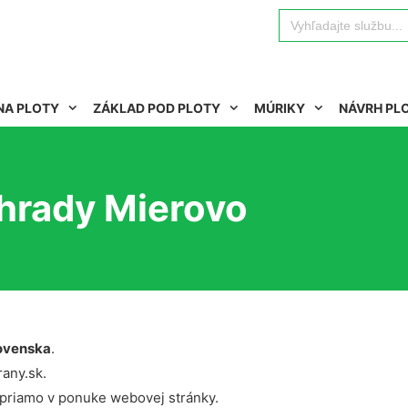
Search
for:
NA PLOTY
ZÁKLAD POD PLOTY
MÚRIKY
NÁVRH PL
áhrady Mierovo
ovenska
.
rany.sk.
 priamo v ponuke webovej stránky.