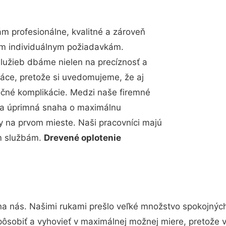
 profesionálne, kvalitné a zároveň
im individuálnym požiadavkám.
 služieb dbáme nielen na precíznosť a
ráce, pretože si uvedomujeme, že aj
čné komplikácie. Medzi naše firemné
up a úprimná snaha o maximálnu
y na prvom mieste. Naši pracovníci majú
im službám.
Drevené oplotenie
na nás. Našimi rukami prešlo veľké množstvo spokojnýc
pôsobiť a vyhovieť v maximálnej možnej miere, pretože 