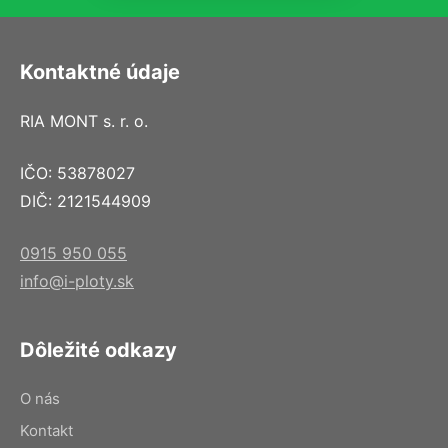
Kontaktné údaje
RIA MONT s. r. o.
IČO: 53878027
DIČ: 2121544909
0915 950 055
info@i-ploty.sk
Dôležité odkazy
O nás
Kontakt