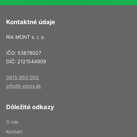
Kontaktné údaje
RIA MONT s. r. o.
IČO: 53878027
DIČ: 2121544909
0915 950 055
info@i-ploty.sk
Dôležité odkazy
O nás
Kontakt