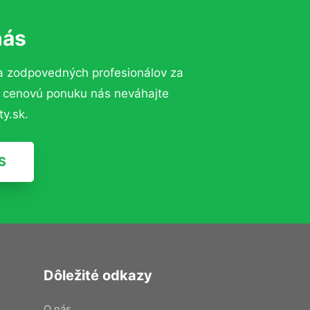
nás
a zodpovedných profesionálov za
ú cenovú ponuku nás neváhajte
y.sk.
S
Dôležité odkazy
O nás