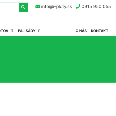
Search Button
info@i-ploty.sk
0915 950 055
OTOV
PALISÁDY
O NÁS
KONTAKT