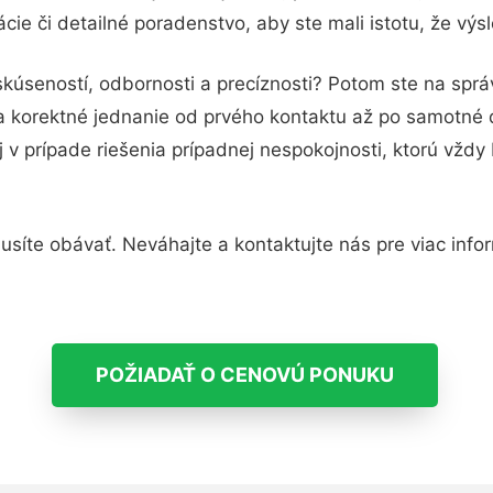
ie či detailné poradenstvo, aby ste mali istotu, že vý
skúseností, odbornosti a precíznosti? Potom ste na sprá
 a korektné jednanie od prvého kontaktu až po samotné
j v prípade riešenia prípadnej nespokojnosti, ktorú vždy
síte obávať. Neváhajte a kontaktujte nás pre viac informá
POŽIADAŤ O CENOVÚ PONUKU