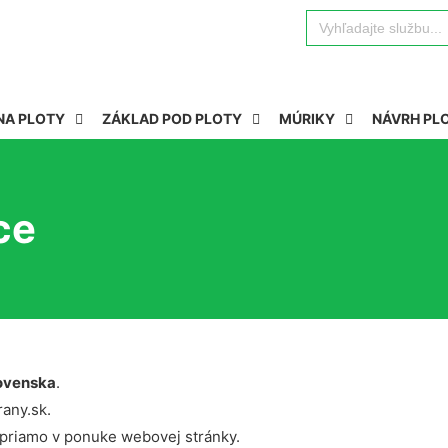
Search
for:
NA PLOTY
ZÁKLAD POD PLOTY
MÚRIKY
NÁVRH PL
ce
ovenska
.
rany.sk.
 priamo v ponuke webovej stránky.