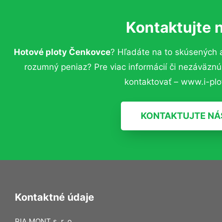
Kontaktujte 
Hotové ploty Čenkovce
? Hľadáte na to skúsených 
rozumný peniaz? Pre viac informácií či nezáväzn
kontaktovať – www.i-plot
KONTAKTUJTE NÁ
Kontaktné údaje
RIA MONT s. r. o.