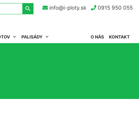
Search Button
info@i-ploty.sk
0915 950 055
OTOV
PALISÁDY
O NÁS
KONTAKT