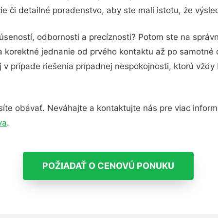
e či detailné poradenstvo, aby ste mali istotu, že výsl
úseností, odbornosti a precíznosti? Potom ste na správ
 a korektné jednanie od prvého kontaktu až po samotné
j v prípade riešenia prípadnej nespokojnosti, ktorú vždy
te obávať. Neváhajte a kontaktujte nás pre viac informác
va
.
POŽIADAŤ O CENOVÚ PONUKU