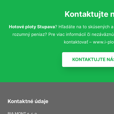
Kontaktujte 
Hotové ploty Stupava
? Hľadáte na to skúsených a
rozumný peniaz? Pre viac informácií či nezáväzn
kontaktovať – www.i-plot
KONTAKTUJTE NÁ
Kontaktné údaje
RIA MONT s. r. o.