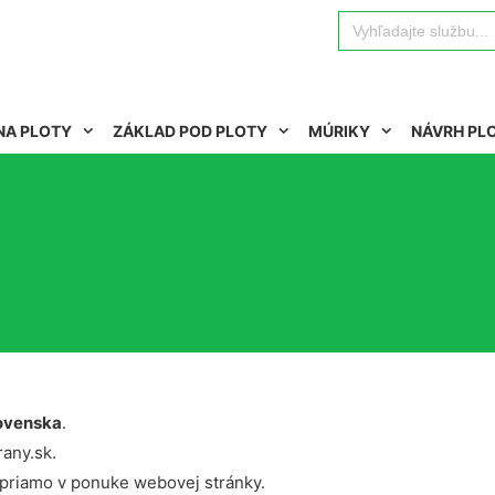
Search
for:
NA PLOTY
ZÁKLAD POD PLOTY
MÚRIKY
NÁVRH PL
ovenska
.
rany.sk.
 priamo v ponuke webovej stránky.