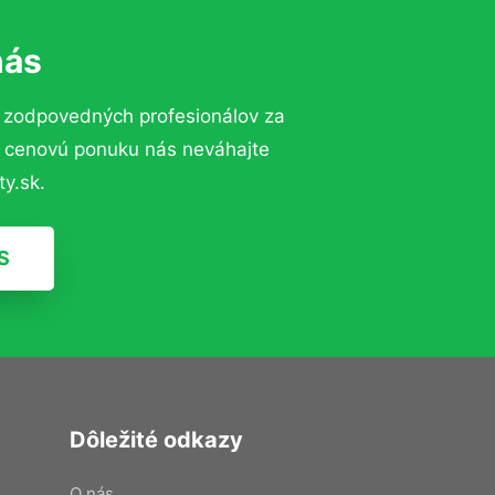
nás
 zodpovedných profesionálov za
ú cenovú ponuku nás neváhajte
y.sk.
S
Dôležité odkazy
O nás