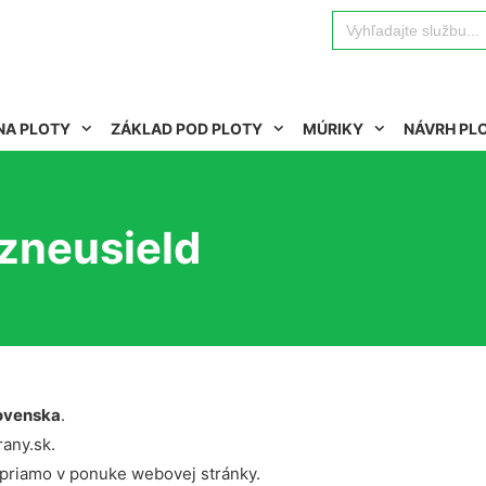
Search
for:
NA PLOTY
ZÁKLAD POD PLOTY
MÚRIKY
NÁVRH PL
zneusield
ovenska
.
rany.sk.
 priamo v ponuke webovej stránky.