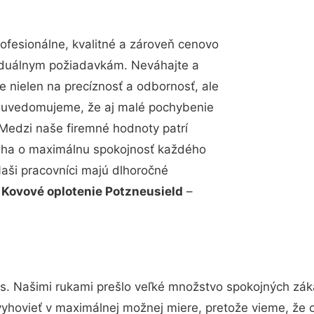
fesionálne, kvalitné a zároveň cenovo
viduálnym požiadavkám. Neváhajte a
e nielen na precíznosť a odbornosť, ale
si uvedomujeme, že aj malé pochybenie
Medzi naše firemné hodnoty patrí
snaha o maximálnu spokojnosť každého
Naši pracovníci majú dlhoročné
.
Kovové oplotenie Potzneusield
–
s. Našimi rukami prešlo veľké množstvo spokojných záka
vyhovieť v maximálnej možnej miere, pretože vieme, že 