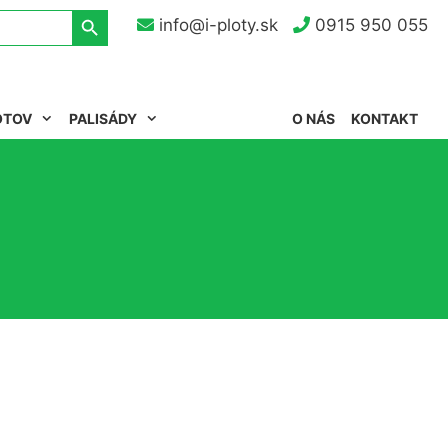
Search Button
info@i-ploty.sk
0915 950 055
OTOV
PALISÁDY
O NÁS
KONTAKT