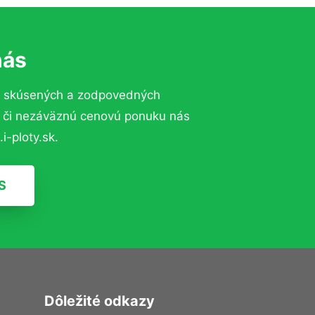
nás
o skúsených a zodpovedných
ií či nezáväznú cenovú ponuku nás
i-ploty.sk.
S
Dôležité odkazy