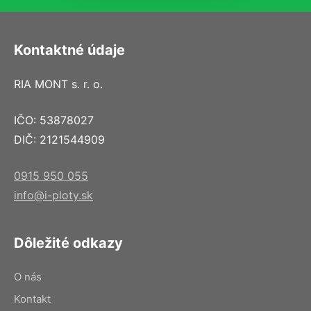
Kontaktné údaje
RIA MONT s. r. o.
IČO: 53878027
DIČ: 2121544909
0915 950 055
info@i-ploty.sk
Dôležité odkazy
O nás
Kontakt