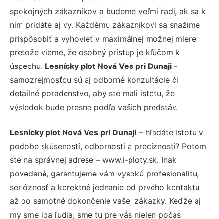
spokojných zákazníkov a budeme veľmi radi, ak sa k
nim pridáte aj vy. Každému zákazníkovi sa snažíme
prispôsobiť a vyhovieť v maximálnej možnej miere,
pretože vieme, že osobný prístup je kľúčom k
úspechu.
Lesnícky plot Nová Ves pri Dunaji
–
samozrejmosťou sú aj odborné konzultácie či
detailné poradenstvo, aby ste mali istotu, že
výsledok bude presne podľa vašich predstáv.
Lesnícky plot Nová Ves pri Dunaji
– hľadáte istotu v
podobe skúseností, odbornosti a precíznosti? Potom
ste na správnej adrese – www.i-ploty.sk. Inak
povedané, garantujeme vám vysokú profesionalitu,
serióznosť a korektné jednanie od prvého kontaktu
až po samotné dokončenie vašej zákazky. Keďže aj
my sme iba ľudia, sme tu pre vás nielen počas