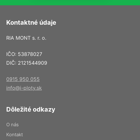
Kontaktné údaje
RIA MONT s. r. o.
IČO: 53878027
DIČ: 2121544909
0915 950 055
info@i-ploty.sk
Dôležité odkazy
O nás
Kontakt