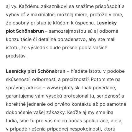
aj vy. Každému zákazníkovi sa snažíme prispôsobiť a
vyhovieť v maximálnej možnej miere, pretože vieme,
že osobný prístup je kľúčom k úspechu.
Lesnícky
plot Schönabrun
– samozrejmosťou sú aj odborné
konzultácie či detailné poradenstvo, aby ste mali
istotu, že výsledok bude presne podľa vašich
predstáv.
Lesnícky plot Schönabrun
– hľadáte istotu v podobe
skúseností, odbornosti a precíznosti? Potom ste na
správnej adrese – www.i-ploty.sk. Inak povedané,
garantujeme vám vysokú profesionalitu, serióznosť a
korektné jednanie od prvého kontaktu až po samotné
dokončenie vašej zákazky. Keďže aj my sme iba
ľudia, sme tu pre vás nielen počas spolupráce, ale aj
v prípade riešenia prípadnej nespokojnosti, ktorú