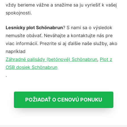
vždy berieme vážne a snažíme sa ju vyriešiť k vašej
spokojnosti.
Lesnícky plot Schönabrun
? S nami sa o výsledok
nemusíte obávať. Neváhajte a kontaktujte nás pre
viac informácií. Prezrite si aj ďalšie naše služby, ako
napríklad
Záhradné palisády (betónové) Schönabrun
,
Plot z
OSB dosiek Schönabrun
.
POŽIADAŤ O CENOVÚ PONUKU