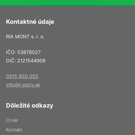
Kontaktné údaje
RIA MONT s. r. o.
IČO: 53878027
DIČ: 2121544909
0915 950 055
info@i-ploty.sk
Dôležité odkazy
O nás
Kontakt