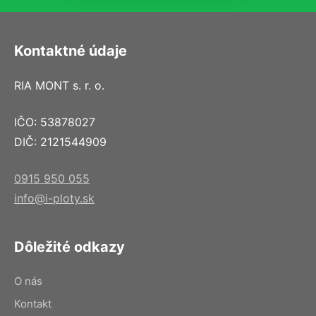
Kontaktné údaje
RIA MONT s. r. o.
IČO: 53878027
DIČ: 2121544909
0915 950 055
info@i-ploty.sk
Dôležité odkazy
O nás
Kontakt