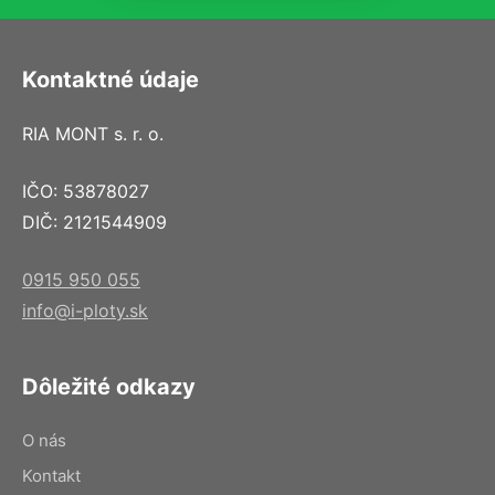
Kontaktné údaje
RIA MONT s. r. o.
IČO: 53878027
DIČ: 2121544909
0915 950 055
info@i-ploty.sk
Dôležité odkazy
O nás
Kontakt