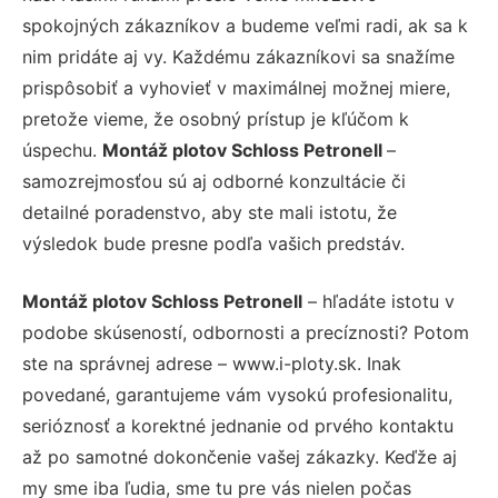
spokojných zákazníkov a budeme veľmi radi, ak sa k
nim pridáte aj vy. Každému zákazníkovi sa snažíme
prispôsobiť a vyhovieť v maximálnej možnej miere,
pretože vieme, že osobný prístup je kľúčom k
úspechu.
Montáž plotov Schloss Petronell
–
samozrejmosťou sú aj odborné konzultácie či
detailné poradenstvo, aby ste mali istotu, že
výsledok bude presne podľa vašich predstáv.
Montáž plotov Schloss Petronell
– hľadáte istotu v
podobe skúseností, odbornosti a precíznosti? Potom
ste na správnej adrese – www.i-ploty.sk. Inak
povedané, garantujeme vám vysokú profesionalitu,
serióznosť a korektné jednanie od prvého kontaktu
až po samotné dokončenie vašej zákazky. Keďže aj
my sme iba ľudia, sme tu pre vás nielen počas