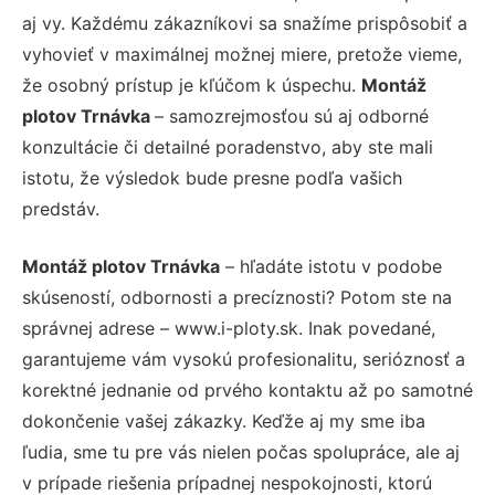
aj vy. Každému zákazníkovi sa snažíme prispôsobiť a
vyhovieť v maximálnej možnej miere, pretože vieme,
že osobný prístup je kľúčom k úspechu.
Montáž
plotov Trnávka
– samozrejmosťou sú aj odborné
konzultácie či detailné poradenstvo, aby ste mali
istotu, že výsledok bude presne podľa vašich
predstáv.
Montáž plotov Trnávka
– hľadáte istotu v podobe
skúseností, odbornosti a precíznosti? Potom ste na
správnej adrese – www.i-ploty.sk. Inak povedané,
garantujeme vám vysokú profesionalitu, serióznosť a
korektné jednanie od prvého kontaktu až po samotné
dokončenie vašej zákazky. Keďže aj my sme iba
ľudia, sme tu pre vás nielen počas spolupráce, ale aj
v prípade riešenia prípadnej nespokojnosti, ktorú