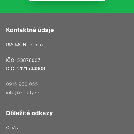
Kontaktné údaje
RIA MONT s. r. o.
IČO: 53878027
DIČ: 2121544909
0915 950 055
info@i-ploty.sk
Dôležité odkazy
O nás