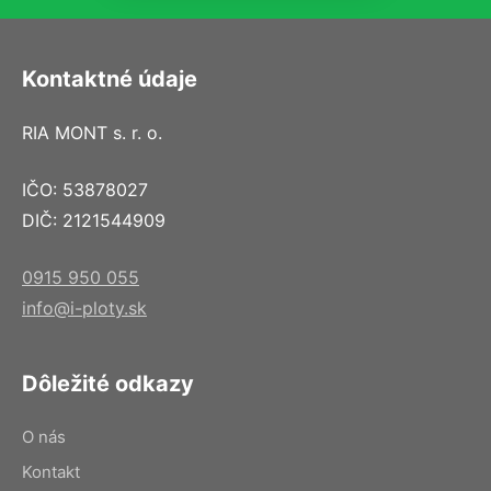
Kontaktné údaje
RIA MONT s. r. o.
IČO: 53878027
DIČ: 2121544909
0915 950 055
info@i-ploty.sk
Dôležité odkazy
O nás
Kontakt